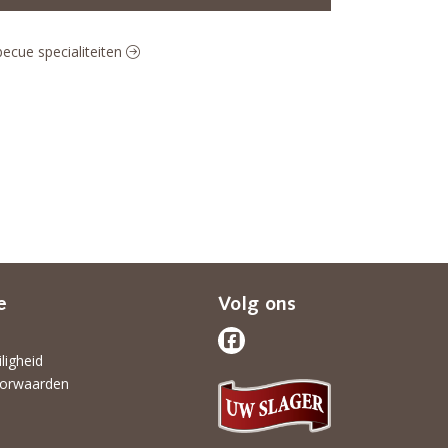
becue specialiteiten
e
Volg ons
iligheid
orwaarden