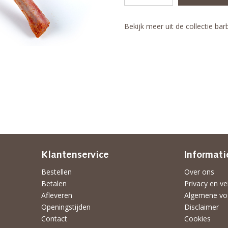
Bekijk meer uit de collectie bar
Klantenservice
Informati
Bestellen
Over ons
Betalen
Privacy en ve
Afleveren
Algemene vo
Openingstijden
Disclaimer
Contact
Cookies