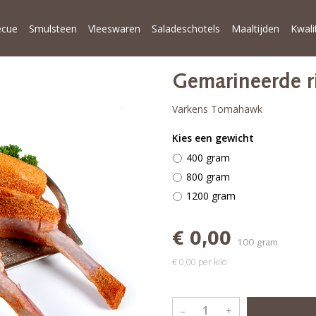
ecue
Smulsteen
Vleeswaren
Saladeschotels
Maaltijden
Kwali
Gemarineerde r
Varkens Tomahawk
Kies een gewicht
400 gram
800 gram
1200 gram
€ 0,00
100 gram
€ 0,00 per kilo
–
+