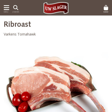
MAND
MENU
ZOEKEN
Ribroast
Varkens Tomahawk