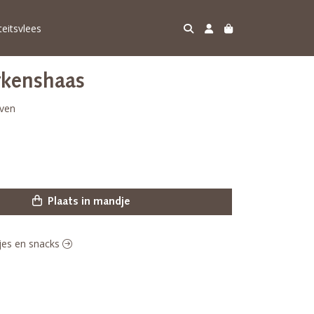
teitsvlees
rkenshaas
oven
Plaats in mandje
pjes en snacks