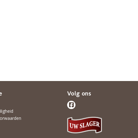
e
Volg ons
iligheid
orwaarden