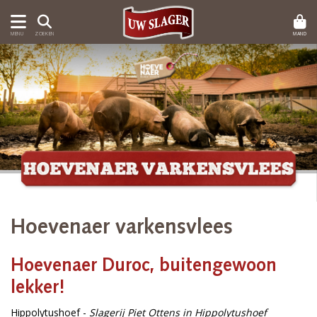
MAND
MENU
ZOEKEN
Hoevenaer varkensvlees
Hoevenaer Duroc, buitengewoon
lekker!
Hippolytushoef -
Slagerij Piet Ottens in Hippolytushoef