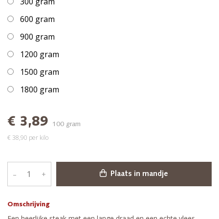
300 gram
600 gram
900 gram
1200 gram
1500 gram
1800 gram
€ 3,89
100 gram
€ 38,90 per kilo
–
+
Plaats in mandje
Omschrijving
Een heerlijke steak met een lange draad en een echte vlees