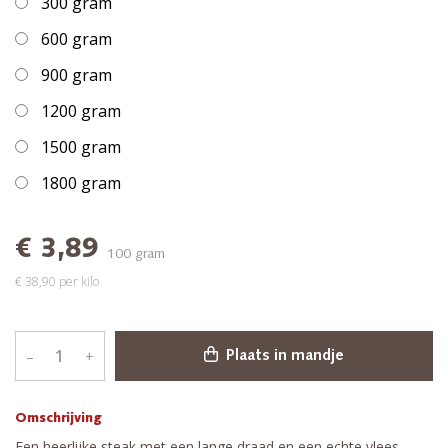
300 gram
600 gram
900 gram
1200 gram
1500 gram
1800 gram
€ 3,89
100 gram
€ 38,90 per kilo
–
+
Plaats in mandje
Omschrijving
Een heerlijke steak met een lange draad en een echte vlees