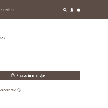
teitsvlees
cks
Plaats in mandje
tercollectie