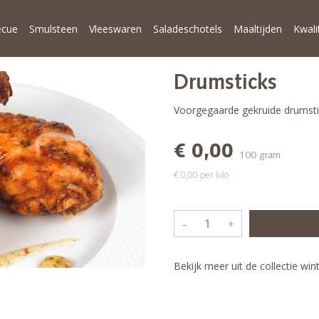
ecue
Smulsteen
Vleeswaren
Saladeschotels
Maaltijden
Kwali
Drumsticks
Voorgegaarde gekruide drumsti
€ 0,00
100 gram
€ 0,00 per kilo
–
+
Bekijk meer uit de collectie win