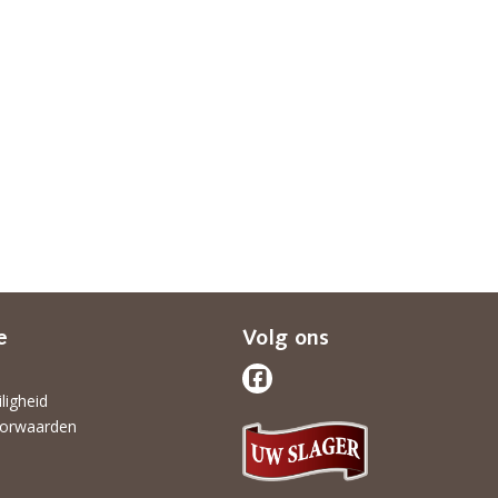
e
Volg ons
iligheid
orwaarden