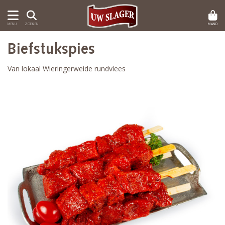
MAND
MENU
ZOEKEN
Biefstukspies
Van lokaal Wieringerweide rundvlees